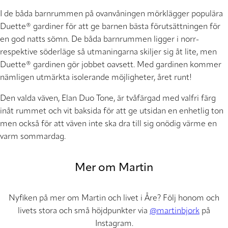
I de båda barnrummen på ovanvåningen mörklägger populära
Duette® gardiner för att ge barnen bästa förutsättningen för
en god natts sömn. De båda barnrummen ligger i norr-
respektive söderläge så utmaningarna skiljer sig åt lite, men
Duette® gardinen gör jobbet oavsett. Med gardinen kommer
nämligen utmärkta isolerande möjligheter, året runt!
Den valda väven, Elan Duo Tone, är tvåfärgad med valfri färg
inåt rummet och vit baksida för att ge utsidan en enhetlig ton
men också för att väven inte ska dra till sig onödig värme en
varm sommardag.
Mer om Martin
Nyfiken på mer om Martin och livet i Åre? Följ honom och
livets stora och små höjdpunkter via
@martinbjork
på
Instagram.