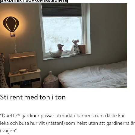
GARDINER I SOVRUMSGARDINER
Stilrent med ton i ton
”Duette® gardiner passar utmärkt i barnens rum då de kan
leka och busa hur vilt (nästan!) som helst utan att gardinerna är
i vägen”
.