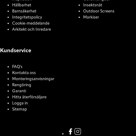
Hållbarhet
Insektsnät
Barnsäkerhet
Outdoor Screens
Integritetspolicy
Markiser
Cookie-meddelande
Arkitekt och Inredare
Kundservice
FAQ's
Kontakta oss
Monteringsanvisningar
Rengöring
Garanti
Hitta återförsäljare
Logga in
Sitemap
COOKIE SETTINGS
Link missing Display text from
Link missing Display text f