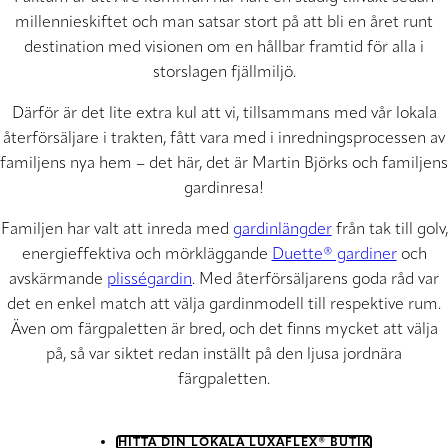
millennieskiftet och man satsar stort på att bli en året runt
destination med visionen om en hållbar framtid för alla i
storslagen fjällmiljö.
Därför är det lite extra kul att vi, tillsammans med vår lokala
återförsäljare i trakten, fått vara med i inredningsprocessen av
familjens nya hem – det här, det är Martin Björks och familjens
gardinresa!
Familjen har valt att inreda med
gardinlängder
från tak till golv,
energieffektiva och mörkläggande
Duette® gardiner
och
avskärmande
plisségardin
. Med återförsäljarens goda råd var
det en enkel match att välja gardinmodell till respektive rum.
Även om färgpaletten är bred, och det finns mycket att välja
på, så var siktet redan inställt på den ljusa jordnära
färgpaletten.
HITTA DIN LOKALA LUXAFLEX® BUTIK