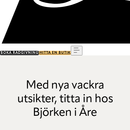
Meny
BOKA RÅDGIVNING
HITTA EN BUTIK
Med nya vackra
utsikter, titta in hos
Björken i Åre