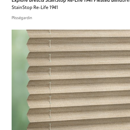
Explore Brescia StainStop Re-Life 1941 Pleated Blind
Bre
StainStop Re-Life 1941
Plisségardin