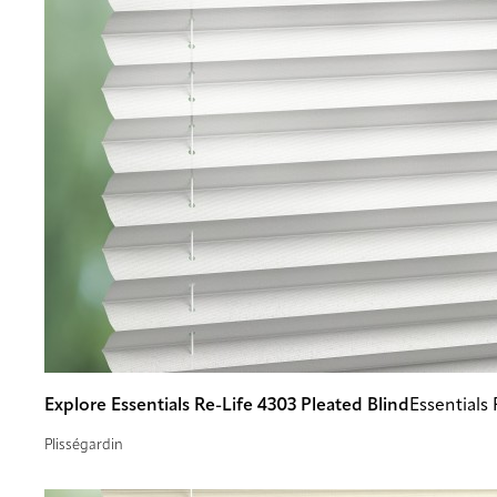
Explore Essentials Re-Life 4303 Pleated Blind
Essentials
Plisségardin