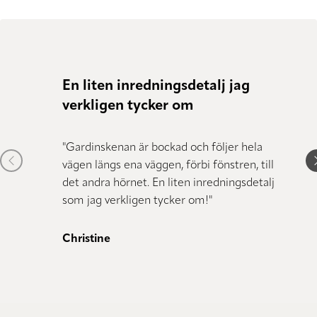
En liten inredningsdetalj jag
Gjort
verkligen tycker om
"Våra 
stor s
"Gardinskenan är bockad och följer hela
Previous item
N
kvalite
vägen längs ena väggen, förbi fönstren, till
jag se
det andra hörnet. En liten inredningsdetalj
som jag verkligen tycker om!"
Christ
Christine