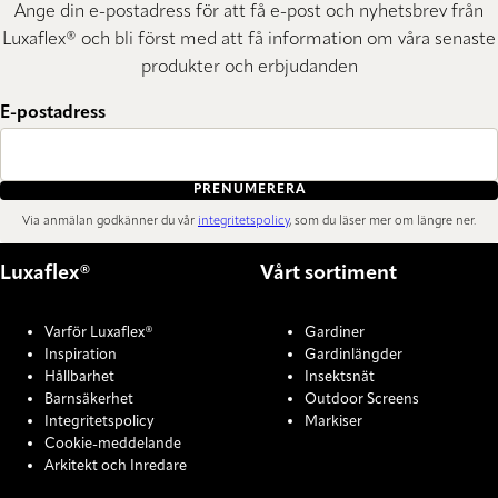
Ange din e-postadress för att få e-post och nyhetsbrev från
Luxaflex® och bli först med att få information om våra senaste
produkter och erbjudanden
E-postadress
PRENUMERERA
Via anmälan godkänner du vår
integritetspolicy
, som du läser mer om längre ner.
Luxaflex®
Vårt sortiment
Varför Luxaflex®
Gardiner
Inspiration
Gardinlängder
Hållbarhet
Insektsnät
Barnsäkerhet
Outdoor Screens
Integritetspolicy
Markiser
Cookie-meddelande
Arkitekt och Inredare