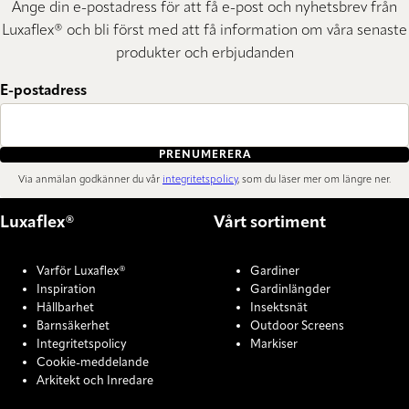
Ange din e-postadress för att få e-post och nyhetsbrev från
Luxaflex® och bli först med att få information om våra senaste
produkter och erbjudanden
E-postadress
PRENUMERERA
Via anmälan godkänner du vår
integritetspolicy
, som du läser mer om längre ner.
Luxaflex®
Vårt sortiment
Varför Luxaflex®
Gardiner
Inspiration
Gardinlängder
Hållbarhet
Insektsnät
Barnsäkerhet
Outdoor Screens
Integritetspolicy
Markiser
Cookie-meddelande
Arkitekt och Inredare