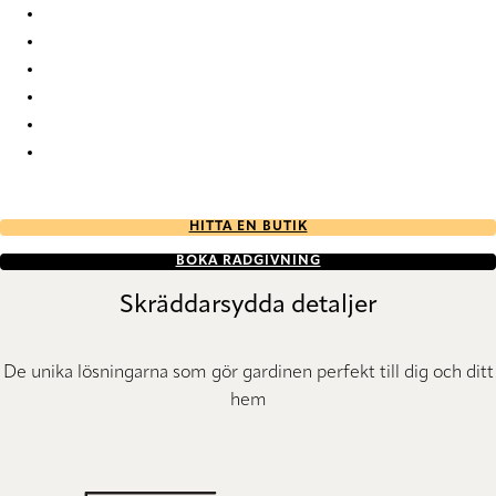
Crêpe FR Re-Life 1620 Pleated Blind
Crêpe FR Re-Life 1621 Pleated Blind
Crêpe FR Re-Life 1622 Pleated Blind
Crêpe FR Re-Life 1623 Pleated Blind
Crêpe FR Re-Life 1624 Pleated Blind
Crêpe FR Re-Life 1625 Pleated Blind
HITTA EN BUTIK
BOKA RÅDGIVNING
Skräddarsydda detaljer
De unika lösningarna som gör gardinen perfekt till dig och ditt
hem