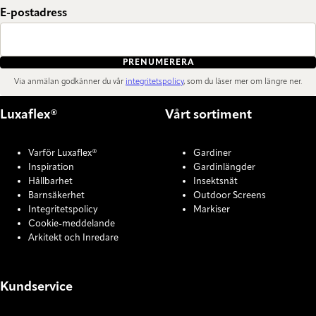
E-postadress
PRENUMERERA
Via anmälan godkänner du vår
integritetspolicy
, som du läser mer om längre ner.
Luxaflex®
Vårt sortiment
Varför Luxaflex®
Gardiner
Inspiration
Gardinlängder
Hållbarhet
Insektsnät
Barnsäkerhet
Outdoor Screens
Integritetspolicy
Markiser
Cookie-meddelande
Arkitekt och Inredare
Kundservice