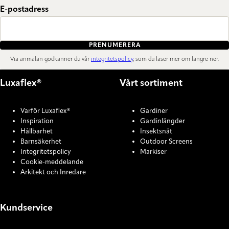
E-postadress
PRENUMERERA
Via anmälan godkänner du vår
integritetspolicy
, som du läser mer om längre ner.
Luxaflex®
Vårt sortiment
Varför Luxaflex®
Gardiner
Inspiration
Gardinlängder
Hållbarhet
Insektsnät
Barnsäkerhet
Outdoor Screens
Integritetspolicy
Markiser
Cookie-meddelande
Arkitekt och Inredare
Kundservice