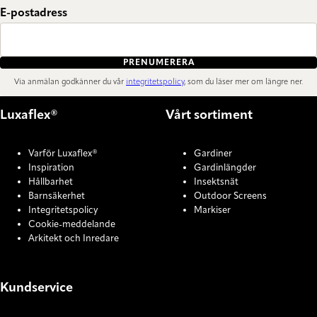
E-postadress
PRENUMERERA
Via anmälan godkänner du vår
integritetspolicy
, som du läser mer om längre ner.
Luxaflex®
Vårt sortiment
Varför Luxaflex®
Gardiner
Inspiration
Gardinlängder
Hållbarhet
Insektsnät
Barnsäkerhet
Outdoor Screens
Integritetspolicy
Markiser
Cookie-meddelande
Arkitekt och Inredare
Kundservice