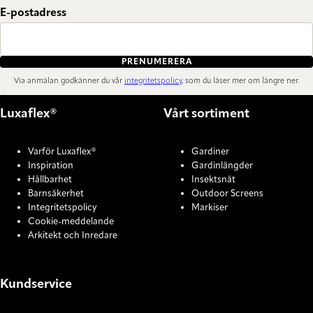
E-postadress
PRENUMERERA
Via anmälan godkänner du vår
integritetspolicy
, som du läser mer om längre ner.
Luxaflex®
Vårt sortiment
Varför Luxaflex®
Gardiner
Inspiration
Gardinlängder
Hållbarhet
Insektsnät
Barnsäkerhet
Outdoor Screens
Integritetspolicy
Markiser
Cookie-meddelande
Arkitekt och Inredare
Kundservice