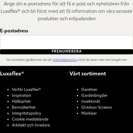
Ange din e-postadress för att få e-post och nyhetsbrev från
Luxaflex® och bli först med att få information om våra senaste
produkter och erbjudanden
E-postadress
PRENUMERERA
Via anmälan godkänner du vår
integritetspolicy
, som du läser mer om längre ner.
Luxaflex®
Vårt sortiment
Varför Luxaflex®
Gardiner
Inspiration
Gardinlängder
Hållbarhet
Insektsnät
Barnsäkerhet
Outdoor Screens
Integritetspolicy
Markiser
Cookie-meddelande
Arkitekt och Inredare