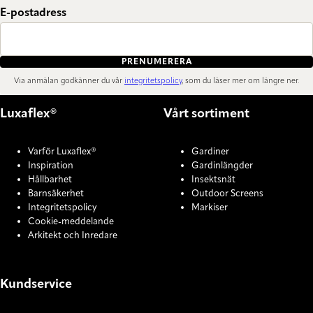
E-postadress
PRENUMERERA
Via anmälan godkänner du vår
integritetspolicy
, som du läser mer om längre ner.
Luxaflex®
Vårt sortiment
Varför Luxaflex®
Gardiner
Inspiration
Gardinlängder
Hållbarhet
Insektsnät
Barnsäkerhet
Outdoor Screens
Integritetspolicy
Markiser
Cookie-meddelande
Arkitekt och Inredare
Kundservice