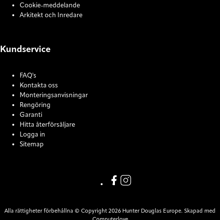
Cookie-meddelande
Arkitekt och Inredare
Kundservice
FAQ's
Kontakta oss
Monteringsanvisningar
Rengöring
Garanti
Hitta återförsäljare
Logga in
Sitemap
COOKIE SETTINGS
Link missing Display text from
Link missing Display text f
Alla rättigheter förbehållna © Copyright 2026 Hunter Douglas Europe. Skapad med
Computerlove