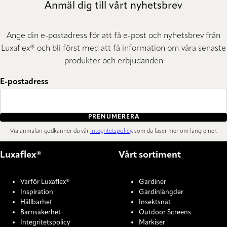
Anmäl dig till vårt nyhetsbrev
Ange din e-postadress för att få e-post och nyhetsbrev från
Luxaflex® och bli först med att få information om våra senaste
produkter och erbjudanden
E-postadress
PRENUMERERA
Via anmälan godkänner du vår
integritetspolicy
, som du läser mer om längre ner.
Luxaflex®
Vårt sortiment
Varför Luxaflex®
Gardiner
Inspiration
Gardinlängder
Hållbarhet
Insektsnät
Barnsäkerhet
Outdoor Screens
Integritetspolicy
Markiser