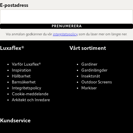
E-postadress
PRENUMERERA
Via anmälan godkänner du vår
integritetspolicy
, som du läser mer om längre ner.
Luxaflex®
Vårt sortiment
Varför Luxaflex®
Gardiner
Inspiration
Gardinlängder
Hållbarhet
Insektsnät
Barnsäkerhet
Outdoor Screens
Integritetspolicy
Markiser
Cookie-meddelande
Arkitekt och Inredare
Kundservice