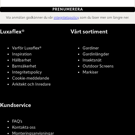
PRENUMERERA
Via anmälan godkänner du vår
integritetspolicy
, som du läser mer om längre ner.
Luxaflex®
Vårt sortiment
Varför Luxaflex®
Gardiner
Inspiration
Gardinlängder
Hållbarhet
Insektsnät
Barnsäkerhet
Outdoor Screens
Integritetspolicy
Markiser
Cookie-meddelande
Arkitekt och Inredare
Kundservice
FAQ's
Kontakta oss
Monteringsanvisningar