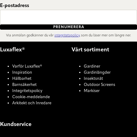
E-postadress
PRENUMERERA
Via anmälan godkänner du vår
integritetspolicy
, som du läser mer om längre ner.
Luxaflex®
Vårt sortiment
Varför Luxaflex®
Gardiner
Inspiration
Gardinlängder
Hållbarhet
Insektsnät
Barnsäkerhet
Outdoor Screens
Integritetspolicy
Markiser
Cookie-meddelande
Arkitekt och Inredare
Kundservice