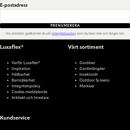
E-postadress
PRENUMERERA
Via anmälan godkänner du vår
integritetspolicy
, som du läser mer om längre ner.
Luxaflex®
Vårt sortiment
Varför Luxaflex®
Gardiner
Inspiration
Gardinlängder
Hållbarhet
Insektsnät
Barnsäkerhet
Outdoor Screens
Integritetspolicy
Markiser
Cookie-meddelande
Arkitekt och Inredare
Kundservice