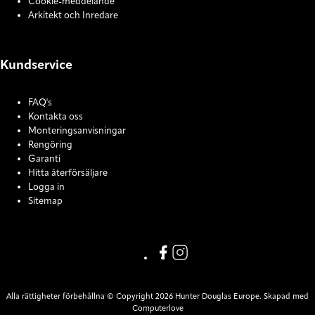
Cookie-meddelande
Arkitekt och Inredare
Kundservice
FAQ's
Kontakta oss
Monteringsanvisningar
Rengöring
Garanti
Hitta återförsäljare
Logga in
Sitemap
COOKIE SETTINGS
Link missing Display text from
Link missing Display text f
Alla rättigheter förbehållna © Copyright 2026 Hunter Douglas Europe. Skapad med
Computerlove