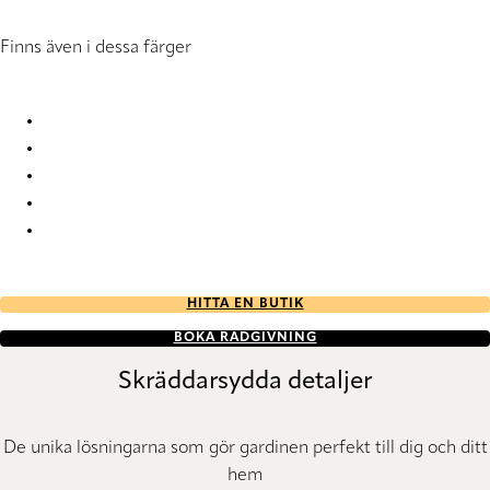
Finns även i dessa färger
Base 1413 Pleated Blind
Base 1414 Pleated Blind
Base 1415 Pleated Blind
Base 1851 Pleated Blind
Base 1852 Pleated Blind
HITTA EN BUTIK
BOKA RÅDGIVNING
Skräddarsydda detaljer
De unika lösningarna som gör gardinen perfekt till dig och ditt
hem