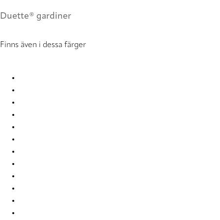
Duette® gardiner
Finns även i dessa färger
Batiste duo tone 2246 Duette
Batiste duo tone 2247 Duette
Batiste duo tone 2248 Duette
Batiste duo tone 2249 Duette
Batiste duo tone 2250 Duette
Batiste duo tone 4276 Duette
Batiste duo tone 501 Duette
Batiste duo tone 7651 Duette
Batiste duo tone 7656 Duette
Batiste duo tone 7662 Duette
Batiste duo tone 9220 Duette
Batiste duo tone 9224 Duette