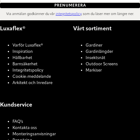
PRENUMERERA
Via anmälan godkänner du vår
integritetspolicy
, som du läser mer om längre ner.
Luxaflex®
Vårt sortiment
Varför Luxaflex®
Gardiner
Inspiration
Gardinlängder
Hållbarhet
Insektsnät
Barnsäkerhet
Outdoor Screens
Integritetspolicy
Markiser
Cookie-meddelande
Arkitekt och Inredare
Kundservice
FAQ's
Kontakta oss
Monteringsanvisningar