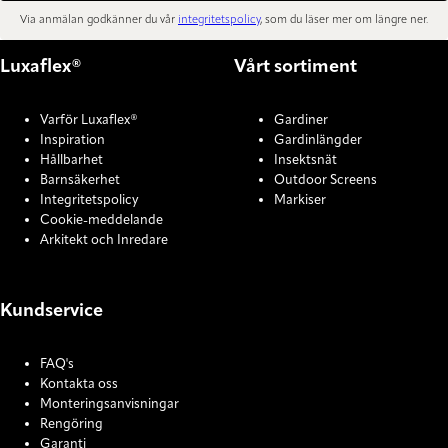
Via anmälan godkänner du vår
integritetspolicy
, som du läser mer om längre ner.
Luxaflex®
Vårt sortiment
Varför Luxaflex®
Gardiner
Inspiration
Gardinlängder
Hållbarhet
Insektsnät
Barnsäkerhet
Outdoor Screens
Integritetspolicy
Markiser
Cookie-meddelande
Arkitekt och Inredare
Kundservice
FAQ's
Kontakta oss
Monteringsanvisningar
Rengöring
Garanti