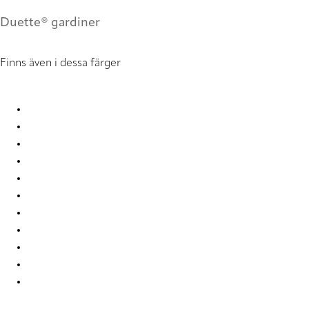
Duette® gardiner
Finns även i dessa färger
Batiste full tone 2280 Duette
Batiste full tone 2281 Duette
Batiste full tone 2282 Duette
Batiste full tone 2284 Duette
Batiste full tone 2285 Duette
Batiste full tone 4292 Duette
Batiste full tone 7709 Duette
Batiste full tone 7714 Duette
Batiste full tone 9225 Duette
Batiste full tone 9228 Duette
Batiste full tone 9229 Duette