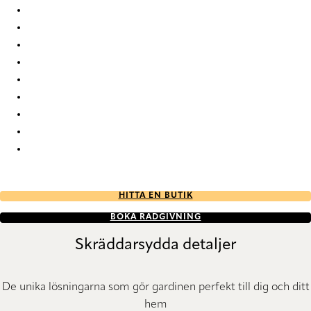
Be Be-85 Roman Blind
Be Be-87 Roman Blind
Be Be-90 Roman Blind
Be Be-91 Roman Blind
Be Be-92 Roman Blind
Be Be-93 Roman Blind
Be Be-95 Roman Blind
Be Be-97 Roman Blind
Be Be-98 Roman Blind
HITTA EN BUTIK
BOKA RÅDGIVNING
Skräddarsydda detaljer
De unika lösningarna som gör gardinen perfekt till dig och ditt
hem