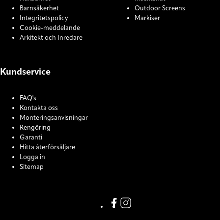
Barnsäkerhet
Outdoor Screens
Integritetspolicy
Markiser
Cookie-meddelande
Arkitekt och Inredare
Kundservice
FAQ's
Kontakta oss
Monteringsanvisningar
Rengöring
Garanti
Hitta återförsäljare
Logga in
Sitemap
COOKIE SETTINGS
Link missing Display text from
Link missing Display text f