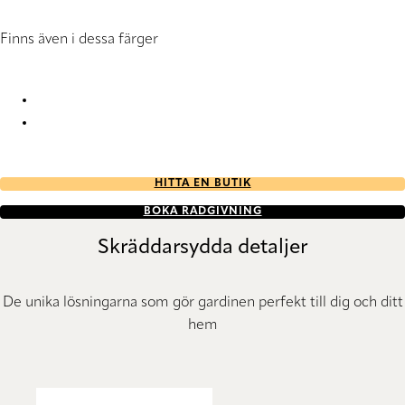
Finns även i dessa färger
Cera 7378 Roller Blind
Cera 7387 Roller Blind
HITTA EN BUTIK
BOKA RÅDGIVNING
Skräddarsydda detaljer
De unika lösningarna som gör gardinen perfekt till dig och ditt
hem