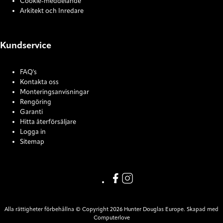
Cookie-meddelande
Arkitekt och Inredare
Kundservice
FAQ's
Kontakta oss
Monteringsanvisningar
Rengöring
Garanti
Hitta återförsäljare
Logga in
Sitemap
COOKIE SETTINGS
Link missing Display text from
Link missing Display text f
Alla rättigheter förbehållna © Copyright 2026 Hunter Douglas Europe. Skapad med
Computerlove