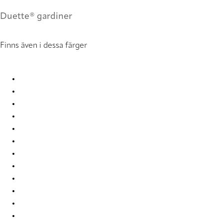
Duette® gardiner
Finns även i dessa färger
Elan duo tone 2365 Duette
Elan duo tone 2366 Duette
Elan duo tone 2367 Duette
Elan duo tone 2368 Duette
Elan duo tone 2369 Duette
Elan duo tone 2370 Duette
Elan duo tone 2371 Duette
Elan duo tone 7739 Duette
Elan duo tone 7743 Duette
Elan duo tone 7746 Duette
Elan duo tone 7752 Duette
Elan duo tone 7763 Duette