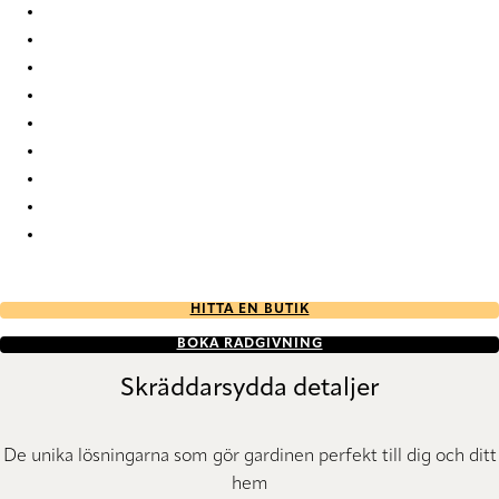
Elan duo tone 7765 Duette
Elan duo tone 803 Duette
Elan duo tone 841 Duette
Elan duo tone 843 Duette
Elan duo tone 9311 Duette
Elan duo tone 9317 Duette
Elan duo tone 9322 Duette
Elan duo tone 9354 Duette
Elan duo tone 9651 Duette
HITTA EN BUTIK
BOKA RÅDGIVNING
Skräddarsydda detaljer
De unika lösningarna som gör gardinen perfekt till dig och ditt
hem