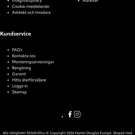
Integritetspolicy
Markiser
Cookie-meddelande
Arkitekt och Inredare
Kundservice
FAQ's
Kontakta oss
Monteringsanvisningar
Rengöring
Garanti
Hitta återförsäljare
Logga in
Sitemap
COOKIE SETTINGS
Link missing Display text from
Link missing Display text f
Alla rättigheter förbehållna © Copyright 2026 Hunter Douglas Europe. Skapad med