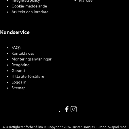
Integritetspolicy
Markiser
Cookie-meddelande
Arkitekt och Inredare
Kundservice
FAQ's
Kontakta oss
Monteringsanvisningar
Rengöring
Garanti
Hitta återförsäljare
Logga in
Sitemap
COOKIE SETTINGS
Link missing Display text from
Link missing Display text f
Alla rättigheter förbehållna © Copyright 2026 Hunter Douglas Europe. Skapad med