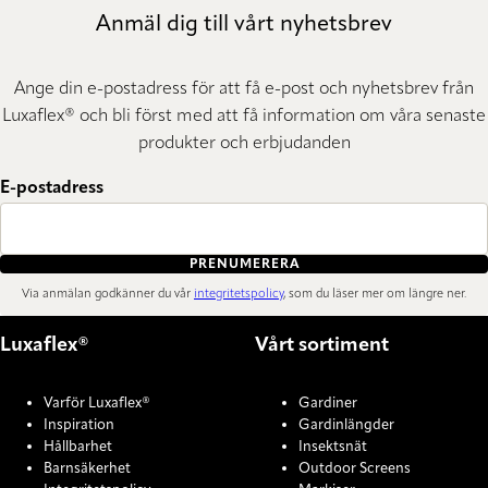
Anmäl dig till vårt nyhetsbrev
Ange din e-postadress för att få e-post och nyhetsbrev från
Luxaflex® och bli först med att få information om våra senaste
produkter och erbjudanden
E-postadress
PRENUMERERA
Via anmälan godkänner du vår
integritetspolicy
, som du läser mer om längre ner.
Luxaflex®
Vårt sortiment
Varför Luxaflex®
Gardiner
Inspiration
Gardinlängder
Hållbarhet
Insektsnät
Barnsäkerhet
Outdoor Screens