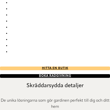
Elan duo tone RD 7863 Duette
Elan duo tone RD 7871 Duette
Elan duo tone RD 9324 Duette
Elan duo tone RD 9325 Duette
Elan duo tone RD 9328 Duette
Elan duo tone RD 9331 Duette
Elan duo tone RD 9332 Duette
Elan duo tone RD 9336 Duette
Elan duo tone RD 9655 Duette
HITTA EN BUTIK
BOKA RÅDGIVNING
Skräddarsydda detaljer
De unika lösningarna som gör gardinen perfekt till dig och ditt
hem