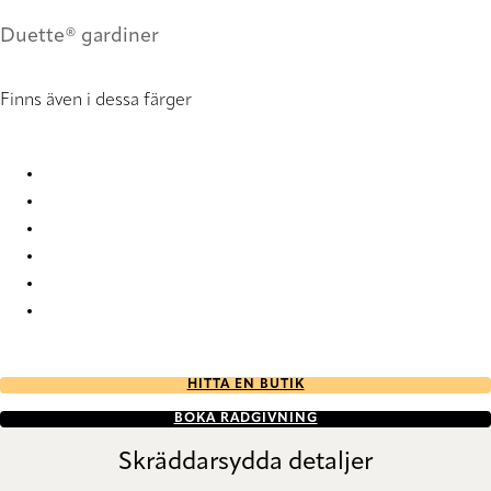
Duette® gardiner
Finns även i dessa färger
Elan Suello duo tone 2565 Duette
Elan Suello duo tone 2572 Duette
Elan Suello duo tone 2573 Duette
Elan Suello duo tone 2574 Duette
Elan Suello duo tone 2575 Duette
Elan Suello duo tone 2576 Duette
HITTA EN BUTIK
BOKA RÅDGIVNING
Skräddarsydda detaljer