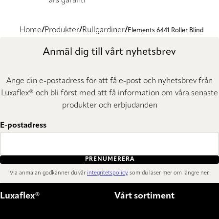
års garanti
Home
Produkter
Rullgardiner
Elements 6441 Roller Blind
Anmäl dig till vårt nyhetsbrev
Ange din e-postadress för att få e-post och nyhetsbrev från
Luxaflex® och bli först med att få information om våra senaste
produkter och erbjudanden
E-postadress
PRENUMERERA
Via anmälan godkänner du vår
integritetspolicy
, som du läser mer om längre ner.
Luxaflex®
Vårt sortiment