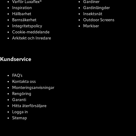
Varför Luxaflex®
Gardiner
Inspiration
Gardinlängder
Hållbarhet
Insektsnät
Barnsäkerhet
Outdoor Screens
Integritetspolicy
Markiser
Cookie-meddelande
Arkitekt och Inredare
Kundservice
FAQ's
Kontakta oss
Monteringsanvisningar
Rengöring
Garanti
Hitta återförsäljare
Logga in
Sitemap
COOKIE SETTINGS