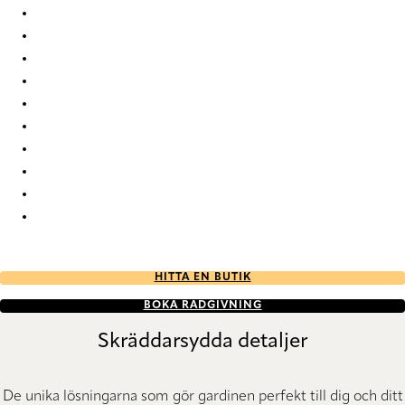
Elements 6830 Roller Blind
Elements 6831 Roller Blind
Elements 6833 Roller Blind
Elements 6834 Roller Blind
Elements 6836 Roller Blind
Elements 7499 Roller Blind
Elements 7501 Roller Blind
Elements 7502 Roller Blind
Elements 7503 Roller Blind
Elements 7504 Roller Blind
HITTA EN BUTIK
BOKA RÅDGIVNING
Skräddarsydda detaljer
De unika lösningarna som gör gardinen perfekt till dig och ditt