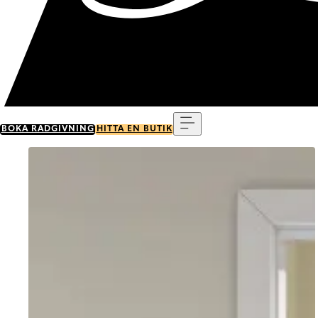
Meny
BOKA RÅDGIVNING
HITTA EN BUTIK
Go to item 0