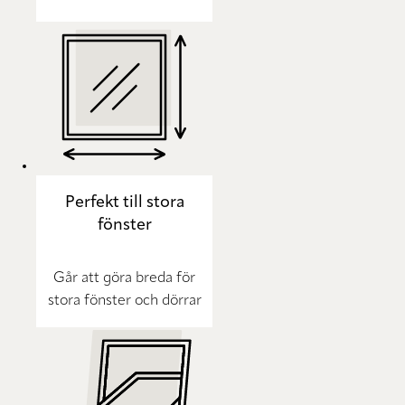
Perfekt till stora
fönster
Går att göra breda för
stora fönster och dörrar