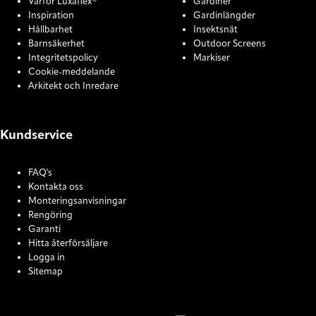
Varför Luxaflex®
Gardiner
Inspiration
Gardinlängder
Hållbarhet
Insektsnät
Barnsäkerhet
Outdoor Screens
Integritetspolicy
Markiser
Cookie-meddelande
Arkitekt och Inredare
Kundservice
FAQ's
Kontakta oss
Monteringsanvisningar
Rengöring
Garanti
Hitta återförsäljare
Logga in
Sitemap
COOKIE SETTINGS