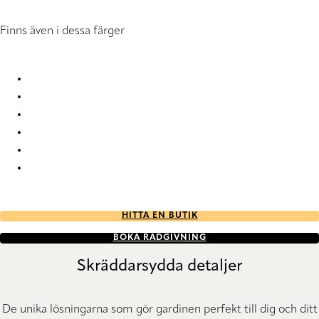
Finns även i dessa färger
Endure 1040 Roller Blind
Endure 1041 Roller Blind
Endure 1042 Roller Blind
Endure 1043 Roller Blind
Endure 1044 Roller Blind
Endure 1045 Roller Blind
HITTA EN BUTIK
BOKA RÅDGIVNING
Skräddarsydda detaljer
De unika lösningarna som gör gardinen perfekt till dig och ditt