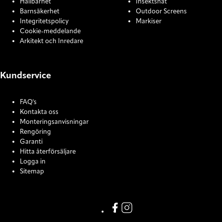
Hållbarhet
Insektsnät
Barnsäkerhet
Outdoor Screens
Integritetspolicy
Markiser
Cookie-meddelande
Arkitekt och Inredare
Kundservice
FAQ's
Kontakta oss
Monteringsanvisningar
Rengöring
Garanti
Hitta återförsäljare
Logga in
Sitemap
COOKIE SETTINGS
Link missing Display text from
Link missing Display text f