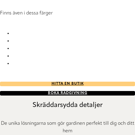
Finns även i dessa färger
Essentials Re-Life 2796 Vertical Blind
Essentials Re-Life 2797 Vertical Blind
Essentials Re-Life 2798 Vertical Blind
Essentials Re-Life 2799 Vertical Blind
Essentials Re-Life 2806 Vertical Blind
HITTA EN BUTIK
BOKA RÅDGIVNING
Skräddarsydda detaljer
De unika lösningarna som gör gardinen perfekt till dig och ditt
hem