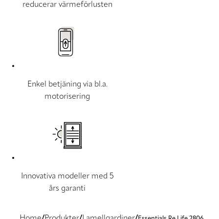
reducerar värmeförlusten
Enkel betjäning via bl.a.
motorisering
Innovativa modeller med 5
års garanti
Home
Produkter
Lamellgardiner
Essentials Re Life 2806