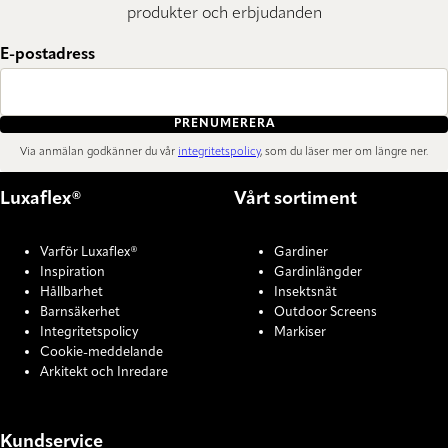
produkter och erbjudanden
E-postadress
PRENUMERERA
Via anmälan godkänner du vår
integritetspolicy
, som du läser mer om längre ner.
Luxaflex®
Vårt sortiment
Varför Luxaflex®
Gardiner
Inspiration
Gardinlängder
Hållbarhet
Insektsnät
Barnsäkerhet
Outdoor Screens
Integritetspolicy
Markiser
Cookie-meddelande
Arkitekt och Inredare
Kundservice