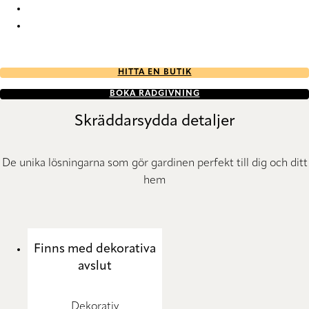
Esterno RD 7520 Roller Blind
Esterno RD 7521 Roller Blind
HITTA EN BUTIK
BOKA RÅDGIVNING
Skräddarsydda detaljer
De unika lösningarna som gör gardinen perfekt till dig och ditt
hem
Finns med dekorativa
avslut
Dekorativ