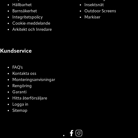
Hållbarhet
Insektsnät
Barnsäkerhet
Outdoor Screens
Integritetspolicy
Markiser
Cookie-meddelande
Arkitekt och Inredare
Kundservice
FAQ's
Kontakta oss
Monteringsanvisningar
Rengöring
Garanti
Hitta återförsäljare
Logga in
Sitemap
COOKIE SETTINGS
Link missing Display text from
Link missing Display text f