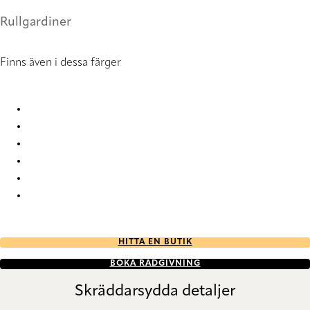
Rullgardiner
Finns även i dessa färger
GreenScreen Sea-Tex® NXT RD 1159 Roller Blind
GreenScreen Sea-Tex® NXT RD 1161 Roller Blind
GreenScreen Sea-Tex® NXT RD 1163 Roller Blind
GreenScreen Sea-Tex® NXT RD 1164 Roller Blind
GreenScreen Sea-Tex® NXT RD 1165 Roller Blind
GreenScreen Sea-Tex® NXT RD 1166 Roller Blind
HITTA EN BUTIK
BOKA RÅDGIVNING
Skräddarsydda detaljer