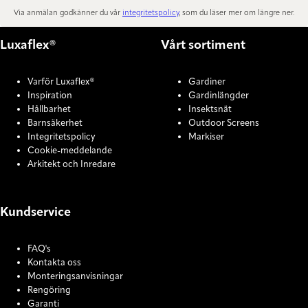
Via anmälan godkänner du vår
integritetspolicy
, som du läser mer om längre ner.
Luxaflex®
Vårt sortiment
Varför Luxaflex®
Gardiner
Inspiration
Gardinlängder
Hållbarhet
Insektsnät
Barnsäkerhet
Outdoor Screens
Integritetspolicy
Markiser
Cookie-meddelande
Arkitekt och Inredare
Kundservice
FAQ's
Kontakta oss
Monteringsanvisningar
Rengöring
Garanti