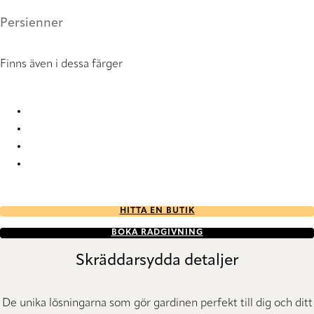
Persienner
Finns även i dessa färger
Isle 2300 Metal Venetians
Isle 2302 Metal Venetians
Isle 2303 Metal Venetians
Isle 2307 Metal Venetians
HITTA EN BUTIK
BOKA RÅDGIVNING
Skräddarsydda detaljer
De unika lösningarna som gör gardinen perfekt till dig och ditt