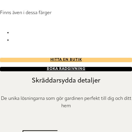
Finns även i dessa färger
Lenotex 8079 Pleated Blind
Lenotex 8080 Pleated Blind
HITTA EN BUTIK
BOKA RÅDGIVNING
Skräddarsydda detaljer
De unika lösningarna som gör gardinen perfekt till dig och ditt
hem