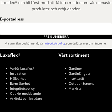
Luxaflex® och bli först med att få information om våra senaste
produkter och erbjudanden
E-postadress
PRENUMERERA
Via anmälan godkänner du vår
integritetspolicy
, som du läser mer om längre ner.
Luxaflex®
Vårt sortiment
Varför Luxaflex®
Gardiner
Inspiration
Gardinlängder
Hållbarhet
Insektsnät
Barnsäkerhet
Outdoor Screens
Integritetspolicy
Markiser
Cookie-meddelande
Arkitekt och Inredare