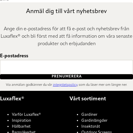
Anmäl dig till vårt nyhetsbrev
Ange din e-postadress för att få e-post och nyhetsbrev från
Luxaflex® och bli först med att få information om våra senaste
produkter och erbjudanden
E-postadress
PRENUMERERA
Via anmälan godkänner du vår
integritetspolicy
, som du läser mer om längre ner.
Luxaflex®
Vårt sortiment
Varför Luxaflex®
Gardiner
Inspiration
Gardinlängder
Hållbarhet
Insektsnät
Barnsäkerhet
Outdoor Screens