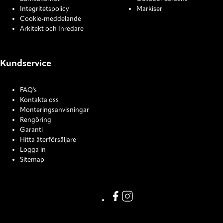
Integritetspolicy
Markiser
Cookie-meddelande
Arkitekt och Inredare
Kundservice
FAQ's
Kontakta oss
Monteringsanvisningar
Rengöring
Garanti
Hitta återförsäljare
Logga in
Sitemap
COOKIE SETTINGS
Link missing Display text from
Link missing Display text f