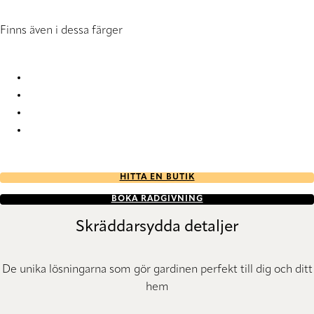
Finns även i dessa färger
Nordic RD 5118 Vertical Blind
Nordic RD 5119 Vertical Blind
Nordic RD 5125 Vertical Blind
Nordic RD 5126 Vertical Blind
HITTA EN BUTIK
BOKA RÅDGIVNING
Skräddarsydda detaljer
De unika lösningarna som gör gardinen perfekt till dig och ditt
hem