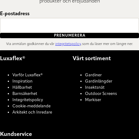
produkter och erbjudanden
E-postadress
PRENUMERERA
Via anmälan godkänner du vår
integritetspolicy
, som du läser mer om längre ner.
Luxaflex®
Vårt sortiment
Varför Luxaflex®
Gardiner
Inspiration
Gardinlängder
Hållbarhet
Insektsnät
Barnsäkerhet
Outdoor Screens
Integritetspolicy
Markiser
Cookie-meddelande
Arkitekt och Inredare
Kundservice