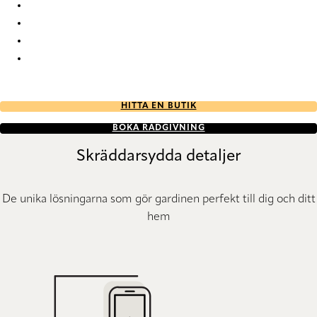
Nordic Re-Life duo tone 2692 Duette
Nordic Re-Life duo tone 2693 Duette
Nordic Re-Life duo tone 2694 Duette
Nordic Re-Life duo tone 2695 Duette
HITTA EN BUTIK
BOKA RÅDGIVNING
Skräddarsydda detaljer
De unika lösningarna som gör gardinen perfekt till dig och ditt
hem