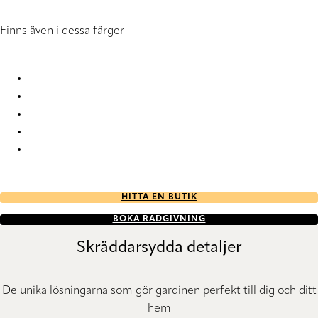
Finns även i dessa färger
Orba RD 1139 Roller Blind
Orba RD 1140 Roller Blind
Orba RD 1141 Roller Blind
Orba RD 1142 Roller Blind
Orba RD 1143 Roller Blind
HITTA EN BUTIK
BOKA RÅDGIVNING
Skräddarsydda detaljer
De unika lösningarna som gör gardinen perfekt till dig och ditt
hem