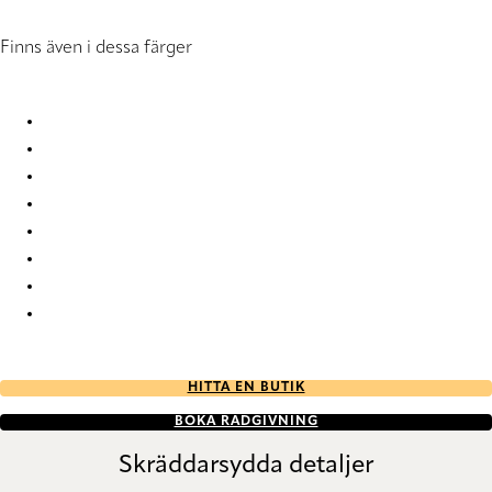
Finns även i dessa färger
Poladium FR 0799 Pleated Blind
Poladium FR 1991 Pleated Blind
Poladium FR 1992 Pleated Blind
Poladium FR 1993 Pleated Blind
Poladium FR 6181 Pleated Blind
Poladium FR 9510 Pleated Blind
Poladium FR 9511 Pleated Blind
Poladium FR 9512 Pleated Blind
HITTA EN BUTIK
BOKA RÅDGIVNING
Skräddarsydda detaljer