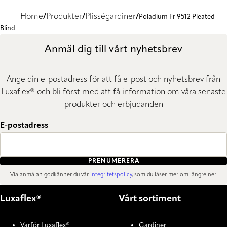
Home
Produkter
Plisségardiner
Poladium Fr 9512 Pleated
Blind
Anmäl dig till vårt nyhetsbrev
Ange din e-postadress för att få e-post och nyhetsbrev från
Luxaflex® och bli först med att få information om våra senaste
produkter och erbjudanden
E-postadress
PRENUMERERA
Via anmälan godkänner du vår
integritetspolicy
, som du läser mer om längre ner.
Luxaflex®
Vårt sortiment
Varför Luxaflex®
Gardiner