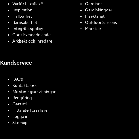
Varför Luxaflex®
Gardiner
Inspiration
Gardinlängder
Hållbarhet
Insektsnät
Barnsäkerhet
Outdoor Screens
Integritetspolicy
Markiser
Cookie-meddelande
Arkitekt och Inredare
Kundservice
FAQ's
Kontakta oss
Monteringsanvisningar
Rengöring
Garanti
Hitta återförsäljare
Logga in
Sitemap
COOKIE SETTINGS