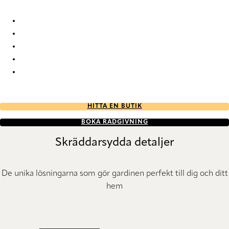
Saumur 2155 Duo roller blinds
Saumur 2156 Duo roller blinds
Saumur 2157 Duo roller blinds
Saumur 2158 Duo roller blinds
Saumur 2159 Duo roller blinds
HITTA EN BUTIK
BOKA RÅDGIVNING
Skräddarsydda detaljer
De unika lösningarna som gör gardinen perfekt till dig och ditt
hem