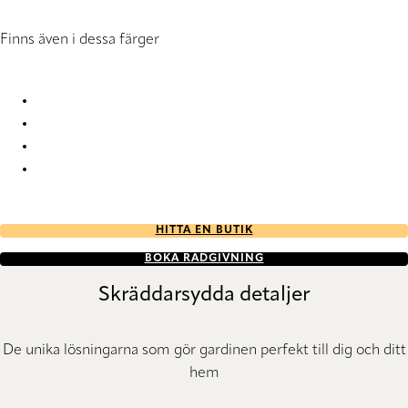
Finns även i dessa färger
Savor Savor-44 Roman Blind
Savor Savor-65 Roman Blind
Savor Savor-80 Roman Blind
Savor Savor-88 Roman Blind
HITTA EN BUTIK
BOKA RÅDGIVNING
Skräddarsydda detaljer
De unika lösningarna som gör gardinen perfekt till dig och ditt
hem