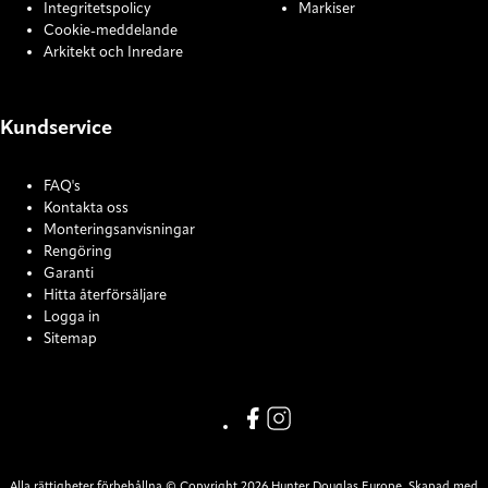
Integritetspolicy
Markiser
Cookie-meddelande
Arkitekt och Inredare
Kundservice
FAQ's
Kontakta oss
Monteringsanvisningar
Rengöring
Garanti
Hitta återförsäljare
Logga in
Sitemap
COOKIE SETTINGS
Link missing Display text from
Link missing Display text f
Alla rättigheter förbehållna © Copyright 2026 Hunter Douglas Europe. Skapad med