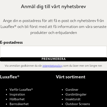
Anmäl dig till vårt nyhetsbrev
Ange din e-postadress för att få e-post och nyhetsbrev från
Luxaflex® och bli först med att få information om våra senaste
produkter och erbjudanden
E-postadress
PRENUMERERA
Via anmälan godkänner du vår
integritetspolicy
, som du läser mer om längre ner.
Luxaflex®
Vårt sortiment
Varför Luxaflex®
Gardiner
Inspiration
Gardinlängder
Hållbarhet
Insektsnät
Barnsäkerhet
Outdoor Screens