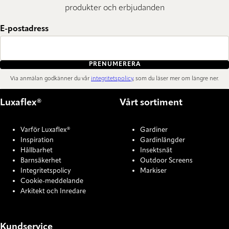
produkter och erbjudanden
E-postadress
PRENUMERERA
Via anmälan godkänner du vår
integritetspolicy
, som du läser mer om längre ner.
Luxaflex®
Vårt sortiment
Varför Luxaflex®
Gardiner
Inspiration
Gardinlängder
Hållbarhet
Insektsnät
Barnsäkerhet
Outdoor Screens
Integritetspolicy
Markiser
Cookie-meddelande
Arkitekt och Inredare
Kundservice