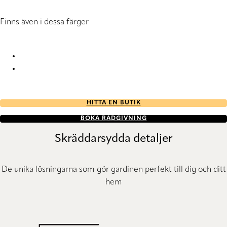
Finns även i dessa färger
Terrazzo Topar® 1973 Pleated Blind
Terrazzo Topar® 1974 Pleated Blind
HITTA EN BUTIK
BOKA RÅDGIVNING
Skräddarsydda detaljer
De unika lösningarna som gör gardinen perfekt till dig och ditt
hem