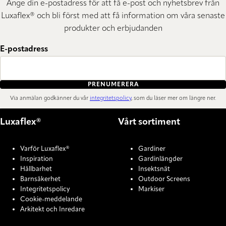
Ange din e-postadress för att få e-post och nyhetsbrev från
Luxaflex® och bli först med att få information om våra senaste
produkter och erbjudanden
E-postadress
PRENUMERERA
Via anmälan godkänner du vår
integritetspolicy
, som du läser mer om längre ner.
Luxaflex®
Vårt sortiment
Varför Luxaflex®
Gardiner
Inspiration
Gardinlängder
Hållbarhet
Insektsnät
Barnsäkerhet
Outdoor Screens
Integritetspolicy
Markiser
Cookie-meddelande
Arkitekt och Inredare