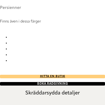
Persienner
Finns även i dessa färger
Uni High gloss 3259 Metal Venetians
Uni High gloss 6002 Metal Venetians
Uni High gloss 6003 Metal Venetians
Uni High gloss 6005 Metal Venetians
Uni High gloss 6041 Metal Venetians
HITTA EN BUTIK
BOKA RÅDGIVNING
Skräddarsydda detaljer