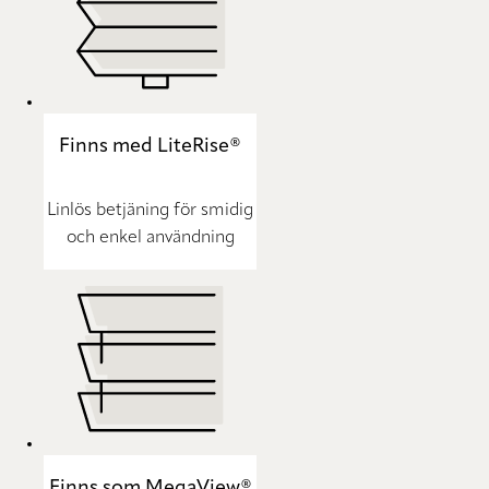
Finns med LiteRise®
Linlös betjäning för smidig
och enkel användning
Finns som MegaView®