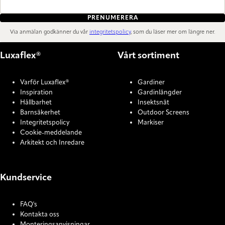
PRENUMERERA
Via anmälan godkänner du vår
integritetspolicy
, som du läser mer om längre ner.
Luxaflex®
Vårt sortiment
Varför Luxaflex®
Gardiner
Inspiration
Gardinlängder
Hållbarhet
Insektsnät
Barnsäkerhet
Outdoor Screens
Integritetspolicy
Markiser
Cookie-meddelande
Arkitekt och Inredare
Kundservice
FAQ's
Kontakta oss
Monteringsanvisningar