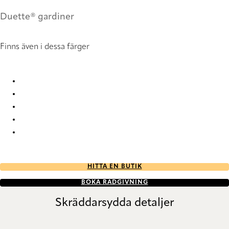
Duette® gardiner
Finns även i dessa färger
Unik duo tone FR 9269 Duette
Unik duo tone FR 9270 Duette
Unik duo tone FR 9271 Duette
Unik duo tone FR 9272 Duette
Unik duo tone FR 9273 Duette
HITTA EN BUTIK
BOKA RÅDGIVNING
Skräddarsydda detaljer