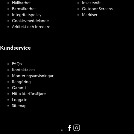
Hållbarhet
Insektsnät
Barnsäkerhet
Outdoor Screens
Integritetspolicy
Markiser
Cookie-meddelande
Arkitekt och Inredare
Kundservice
FAQ's
Kontakta oss
Monteringsanvisningar
Rengöring
Garanti
Hitta återförsäljare
Logga in
Sitemap
COOKIE SETTINGS
Link missing Display text from
Link missing Display text f