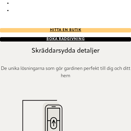
Unik duo tone RD 2753 Duette
Unik duo tone RD 2754 Duette
HITTA EN BUTIK
BOKA RÅDGIVNING
Skräddarsydda detaljer
De unika lösningarna som gör gardinen perfekt till dig och ditt
hem