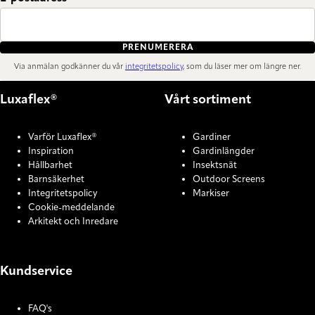
PRENUMERERA
Via anmälan godkänner du vår
integritetspolicy
, som du läser mer om längre ner.
Luxaflex®
Vårt sortiment
Varför Luxaflex®
Gardiner
Inspiration
Gardinlängder
Hållbarhet
Insektsnät
Barnsäkerhet
Outdoor Screens
Integritetspolicy
Markiser
Cookie-meddelande
Arkitekt och Inredare
Kundservice
FAQ's