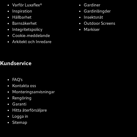
Varför Luxaflex®
Gardiner
Inspiration
Gardinlängder
Hållbarhet
Insektsnät
Barnsäkerhet
Outdoor Screens
Integritetspolicy
Markiser
Cookie-meddelande
Arkitekt och Inredare
Kundservice
FAQ's
Kontakta oss
Monteringsanvisningar
Rengöring
Garanti
Hitta återförsäljare
Logga in
Sitemap
COOKIE SETTINGS