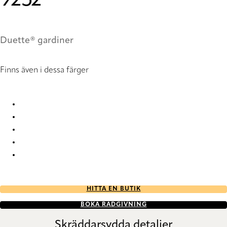
9252
Duette® gardiner
Finns även i dessa färger
Unik duo tone RD FR 3439 Duette
Unik duo tone RD FR 9251 Duette
Unik duo tone RD FR 9252 Duette
Unik duo tone RD FR 9253 Duette
Unik duo tone RD FR 9254 Duette
HITTA EN BUTIK
BOKA RÅDGIVNING
Skräddarsydda detaljer