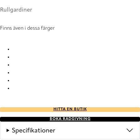
Rullgardiner
Finns även i dessa färger
Verosol Enviroscreen 2 802000 Roller Blind
Verosol Enviroscreen 2 802741 Roller Blind
Verosol Enviroscreen 2 802765 Roller Blind
Verosol Enviroscreen 2 802829 Roller Blind
Verosol Enviroscreen 2 802936 Roller Blind
Verosol Enviroscreen 2 802998 Roller Blind
HITTA EN BUTIK
BOKA RÅDGIVNING
Specifikationer