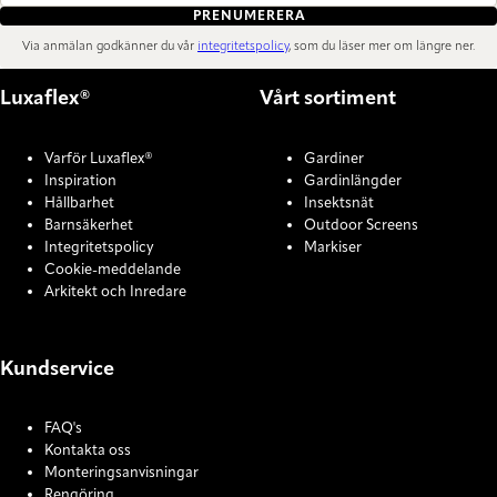
PRENUMERERA
Via anmälan godkänner du vår
integritetspolicy
, som du läser mer om längre ner.
Luxaflex®
Vårt sortiment
Varför Luxaflex®
Gardiner
Inspiration
Gardinlängder
Hållbarhet
Insektsnät
Barnsäkerhet
Outdoor Screens
Integritetspolicy
Markiser
Cookie-meddelande
Arkitekt och Inredare
Kundservice
FAQ's
Kontakta oss
Monteringsanvisningar
Rengöring