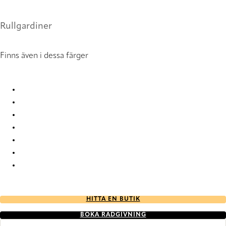
Rullgardiner
Finns även i dessa färger
Verosol Silverscreen 4 205Eb01 Roller Blind
Verosol Silverscreen 4 205Eb02 Roller Blind
Verosol Silverscreen 4 205Eb03 Roller Blind
Verosol Silverscreen 4 205Eb04 Roller Blind
Verosol Silverscreen 4 205Ed01 Roller Blind
Verosol Silverscreen 4 205Ed02 Roller Blind
Verosol Silverscreen 4 205Ed03 Roller Blind
HITTA EN BUTIK
BOKA RÅDGIVNING