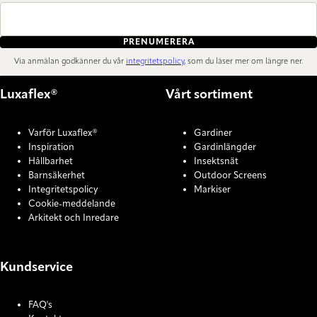
PRENUMERERA
Via anmälan godkänner du vår
integritetspolicy
, som du läser mer om längre ner.
Luxaflex®
Vårt sortiment
Varför Luxaflex®
Gardiner
Inspiration
Gardinlängder
Hållbarhet
Insektsnät
Barnsäkerhet
Outdoor Screens
Integritetspolicy
Markiser
Cookie-meddelande
Arkitekt och Inredare
Kundservice
FAQ's