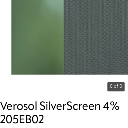
0 of 0
Verosol SilverScreen 4%
205EB02