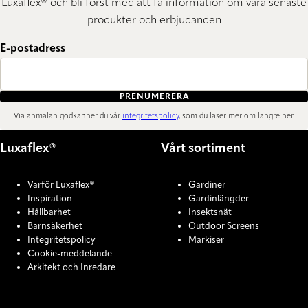
Luxaflex® och bli först med att få information om våra senaste
produkter och erbjudanden
E-postadress
PRENUMERERA
Via anmälan godkänner du vår
integritetspolicy
, som du läser mer om längre ner.
Luxaflex®
Vårt sortiment
Varför Luxaflex®
Gardiner
Inspiration
Gardinlängder
Hållbarhet
Insektsnät
Barnsäkerhet
Outdoor Screens
Integritetspolicy
Markiser
Cookie-meddelande
Arkitekt och Inredare