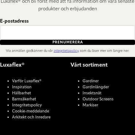
Luxaflex® och bli först med att få information om våra senaste
produkter och erbjudanden
E-postadress
PRENUMERERA
Via anmälan godkänner du vår
integritetspolicy
, som du läser mer om längre ner.
Luxaflex®
Vårt sortiment
Varför Luxaflex®
Gardiner
Inspiration
Gardinlängder
Hållbarhet
Insektsnät
Barnsäkerhet
Outdoor Screens
Integritetspolicy
Markiser
Cookie-meddelande
Arkitekt och Inredare