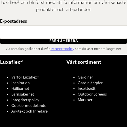
Luxaflex® och bli först med att få information om våra senaste
produkter och erbjudanden
E-postadress
PRENUMERERA
Via anmälan godkänner du vår
integritetspolicy
, som du läser mer om längre ner.
Luxaflex®
Vårt sortiment
Varför Luxaflex®
Gardiner
Inspiration
Gardinlängder
Hållbarhet
Insektsnät
Barnsäkerhet
Outdoor Screens
Integritetspolicy
Markiser
Cookie-meddelande
Arkitekt och Inredare