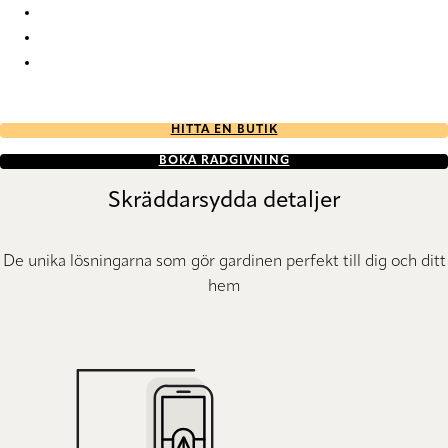
Hidden Hidden-88 Roman Blind
Hidden Hidden-89 Roman Blind
Hidden Hidden-99 Roman Blind
HITTA EN BUTIK
BOKA RÅDGIVNING
Skräddarsydda detaljer
De unika lösningarna som gör gardinen perfekt till dig och ditt
hem