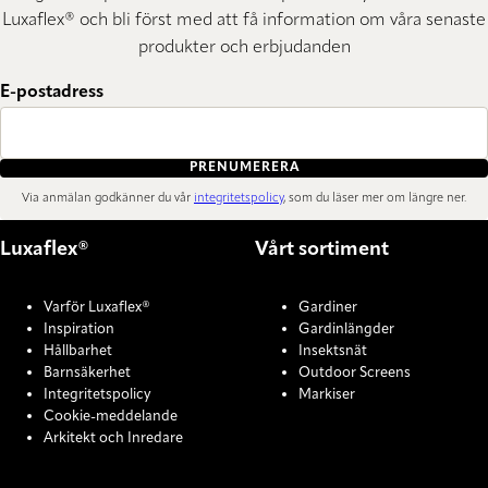
Luxaflex® och bli först med att få information om våra senaste
produkter och erbjudanden
E-postadress
PRENUMERERA
Via anmälan godkänner du vår
integritetspolicy
, som du läser mer om längre ner.
Luxaflex®
Vårt sortiment
Varför Luxaflex®
Gardiner
Inspiration
Gardinlängder
Hållbarhet
Insektsnät
Barnsäkerhet
Outdoor Screens
Integritetspolicy
Markiser
Cookie-meddelande
Arkitekt och Inredare