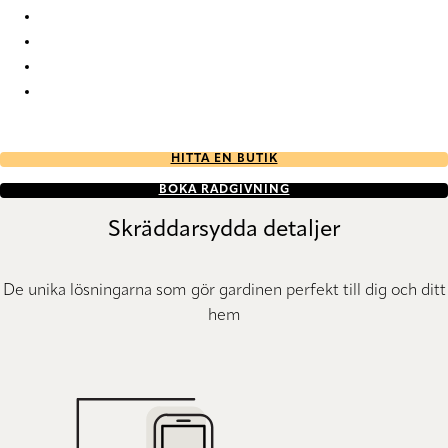
Ode Ode-93 Roman Blind
Ode Ode-97 Roman Blind
Ode Ode-98 Roman Blind
Ode Ode-99 Roman Blind
HITTA EN BUTIK
BOKA RÅDGIVNING
Skräddarsydda detaljer
De unika lösningarna som gör gardinen perfekt till dig och ditt
hem